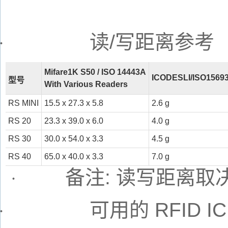
读
/
写距离参考
·
Mifare1K S50 / ISO 14443A
ICODESLI/ISO15693
型号
With Various Readers
RS MINI
15.5 x 27.3 x 5.8
2.6 g
RS 20
23.3 x 39.0 x 6.0
4.0 g
RS 30
30.0 x 54.0 x 3.3
4.5 g
RS 40
65.0 x 40.0 x 3.3
7.0 g
备注
:
读写距离取
·
可用的
RFID I
·