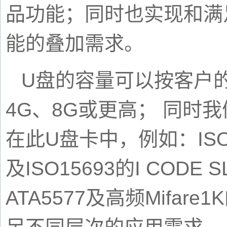
品功能；同时也实现和满
能的叠加需求。
U
盘的容量可以按客户
4G
、
8G
或更高；
同时我
在此
U
盘卡中，例如：
IS
及
ISO15693
的
I CODE S
ATA5577
及高频
Mifare1K