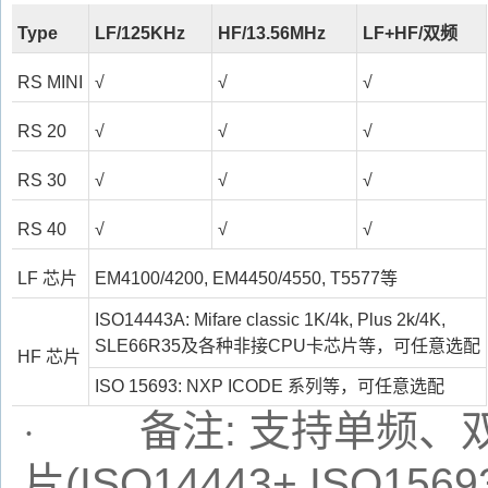
Type
LF/125KHz
HF/13.56MHz
LF+HF/
双频
RS MINI
√
√
√
RS 20
√
√
√
RS 30
√
√
√
RS 40
√
√
√
LF
芯片
EM4100/4200, EM4450/4550, T5577
等
ISO14443A: Mifare classic 1K/4k, Plus 2k/4K,
SLE66R35
及各种非接
CPU
卡芯片等，可任意选配
HF
芯片
ISO 15693: NXP ICODE
系列等，可任意选配
备注
:
支持单频、
·
片
(ISO14443+ ISO1569