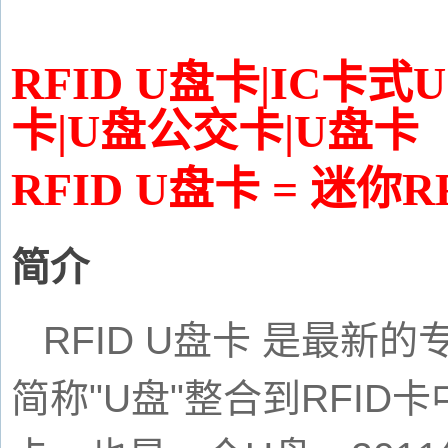
RFID U
盘卡
|IC
卡式
U
卡
|U
盘公交卡
|U
盘卡
RFID U
盘卡
=
迷你
R
简介
RFID U
盘卡
是最新的
简称
"U
盘
"
整合到
RFID
卡