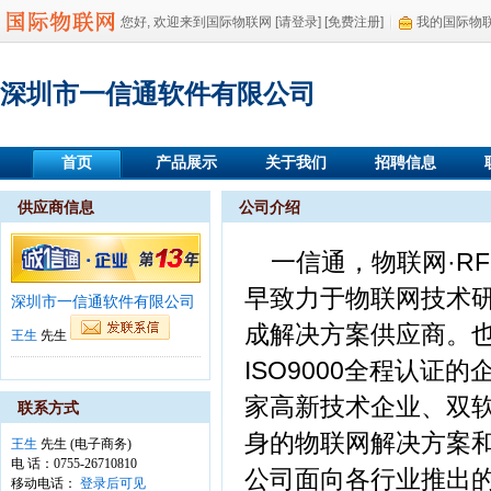
您好, 欢迎来到国际物联网
[请登录]
[免费注册]
我的国际物
深圳市一信通软件有限公司
首页
产品展示
关于我们
招聘信息
供应商信息
公司介绍
一信通，物联网·R
早致力于物联网技术
深圳市一信通软件有限公司
成解决方案供应商。也
王生
先生
ISO9000全程认
家高新技术企业、双
联系方式
身的物联网解决方案
王生
先生 (电子商务)
电 话：0755-26710810
公司面向各行业推出的
移动电话：
登录后可见