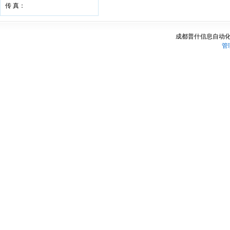
传 真：
成都普什信息自动化
管