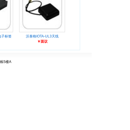
5电子标签
沃泰格IOTA-UL3天线
￥面议
栋5楼A