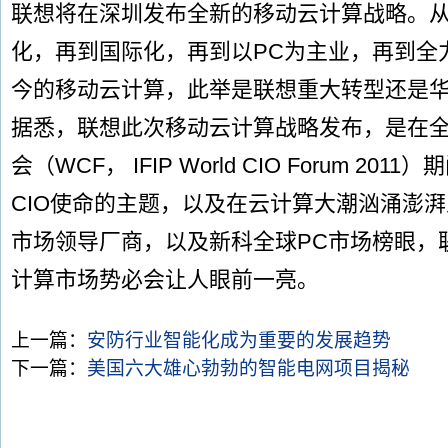
联想将在深圳发布全新的移动云计算战略。从
化，再到国际化，再到以PC为主业，再到全
今的移动云计算，此举是联想重大转型还是
据悉，联想此次移动云计算战略发布，是在
会（WCF， IFIP World CIO Forum 20
CIO使命的主题，以及在云计算大潮汹涌澎湃
市场领导厂商，以及新科全球PC市场榜眼，
计算市场势必会让人眼前一亮。
上一篇：
安防行业智能化成为重要的发展趋势
下一篇：
美国六大雄心勃勃的智能电网项目揭秘