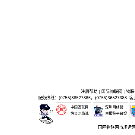
注册帮助
|
国际物联网
|
物联
服务热线：(0755)36527366，(0755)36527388 
中国互联网
深圳网络警
协会网络诚
察报警平台盟
信推进联盟
国际物联网市场运