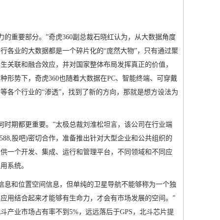
的重要部分。”奇虎360副总裁石晓红认为，从大数据角度
行各业的大数据都是一个碎片化的“庞然大物”，只有通过聚
产生关联和融合效应，并对国家整体布局发挥真正的价值，
种形势下，奇虎360也随着大数据在PC、智能终端、可穿戴
等各个行业的“渗透”，找到了新的方向，那就是想方设法为
何时期都更重要。”太极总裁刘淮松坦言，该公司在行业端
588,股吧)密切合作，准备推出针对大型企业和公共组织的
提供一个开发、集成、运行和管理平台，不同领域和不同应
应用系统。
信息和位置空间信息，但单纯的卫星导航不能够称为一个独
应用结合起来才能够有生命力，才会有市场发展的空间。”
示，北斗产业市场占有率不到5%，远远落后于GPS，北斗芯片提