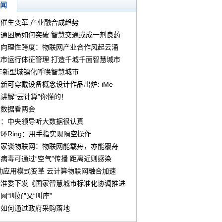
闻
催生变革 产业融合成趋势
通困局如何突破 智慧交通或成一剂良药
性向理性跨度：物联网产业合作风起云涌
市运行体征管理 打造千城千面智慧城市
4年新型城镇化呼唤智慧城市
新可穿戴设备概念设计作品出炉: iMe
讲解“云计算”你懂的！
大数据看两会
宏：中央领导听大数据很认真
环Ring：用手指实现隔空操作
专家谈物联网：物联网能载舟，亦能覆舟
病毒可通过“空气”传播 距离近则感染
动应用模式变革 云计算物联网融合加速
标准委下发《国家智慧城市标准化协调推进
通知》
网“叫好”又“叫座”
网如何通过政府采购落地