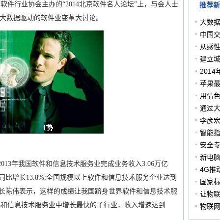
件行业协会主办的“2014北京软件名人论坛”上，与会人士
推荐新
于大数据驱动的软件业变革大讨论。
大数据
中国交
从感
建立城
201
苹果最
用情色
通过
李彦
智能指
安全
新电脑
13年我国软件和信息技术服务业完成业务收入3.06万亿
4G推
亿元，同比增长13.8%;全国规模以上软件和信息技术服务企业达到
国家
司司长陈伟表示，这样的成绩让我国跻身世界软件和信息技术服
组的
让物联
件和信息技术服务业中增长最快的子行业，收入增速达到
物联