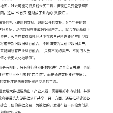
个地图，过去可能花很多钱去买工具，但现在只要登录超图
。这些“公有云”逐渐成了业内的“数据汇”。
采集包括互联网的数据、政府公开的数据、N个年鉴的数
李钰介绍，龙信数据在集成数据资产之后，就会在此基础上
据资产，客户在有选择性地从中挑选自己所需要的应用型数
以将这些新旧数据进行融合，不断演变为集成型数据资产，
来能同所有产业进行融合，“只有不同的资产、不同的人放
值才会更大化地增值”。
值是有限的，只有各行各业的数据进行混合交叉关联，价值
资产并非日积月累的“共合体”，而是通过数据资产提炼后，
样的数据才是未来数据资产交易的主流。
但发展大数据要跳出IT产业来看，需要用好市场机制，并调
政府要带头力促数据公开共享，另一方面，还要推动建设各
准建立可信的数据交易，为数据的开发进行统一的检索创造
源和数据的应用。