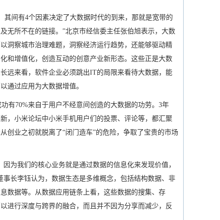
，其间有4个因素决定了大数据时代的到来，那就是宽带的
及无所不在的链接。”北京市经信委主任张伯旭表示，大数
可以洞察城市治理难题，洞察经济运行趋势，还能够驱动精
确化和增值化，创造互动的创意产业新形态。这些正是大数
从长远来看，软件企业必须跳出IT的局限来看待大数据，能
可以通过应用为大数据增值。
有70%来自于用户不经意间创造的大数据的功劳。3年
更新，小米论坛中小米手机用户们的投票、评论等，都汇聚
从创业之初就脱离了“闭门造车”的危险，争取了宝贵的市场
，因为我们的核心业务就是通过数据的信息化来发现价值，
董事长李钰认为，数据生态是多维概念，包括结构数据、非
信息数据等。从数据应用链条上看，这些数据的搜集、存
可以进行深度与跨界的融合，而且并不因为分享而减少，反