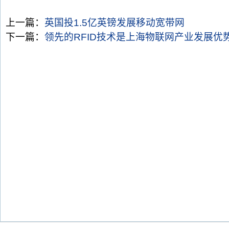
上一篇：
英国投1.5亿英镑发展移动宽带网
下一篇：
领先的RFID技术是上海物联网产业发展优