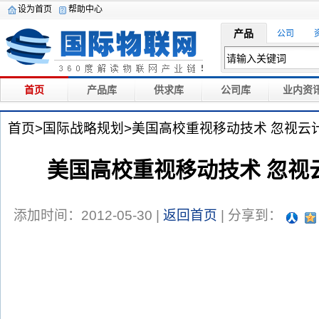
设为首页
帮助中心
产品
公司
首页
产品库
供求库
公司库
业内资
首页
>
国际战略规划
>美国高校重视移动技术 忽视云
美国高校重视移动技术 忽视
添加时间：2012-05-30 |
返回首页
| 分享到：