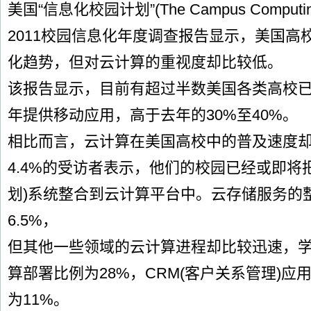
美国“信息化校园计划”(The Campus Computin
2011校园信息化年度调查报告显示，美国高
化趋势，但对云计算的重视度却比较低。
该报告显示，目前有超过半数美国各类高校
年提供移动应用，高于去年的30%至40%。
相比而言，云计算在美国高校中的普及速度
4.4%的受访者表示，他们的校园已经或即将把
划)系统整合到云计算平台中。云存储服务的
6.5%，
但其他一些领域的云计算进程却比较迅速，
算部署比例为28%，CRM(客户关系管理)应
为11%。