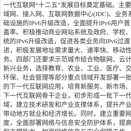
一代互联网“十二五”发展目标奠定基础。主
域网、接入网、互联网数据中心(IDC)、业
础设施的IPv6升级改造，全面提升IPv6用
盖率。积极推动商业网站系统及政府、学校
统的IPv6升级改造，促进各类业务向IPv6过
进，积极发展地址需求量大、速率快、移动
务。四部门还要求示范城市结合物联网、云
新兴业务，选择教育、农业、工业、医疗、
环保、社会管理等部分重点领域开发部署一
的下一代互联网应用，培育新服务、新市场
下一代互联网骨干企业，初步形成一批下一
域，建立技术研发和产业支撑体系，提升产
带动地方就业和经济增长。同时，建立重要
度，全面部署网络与信息安全防护体系，提