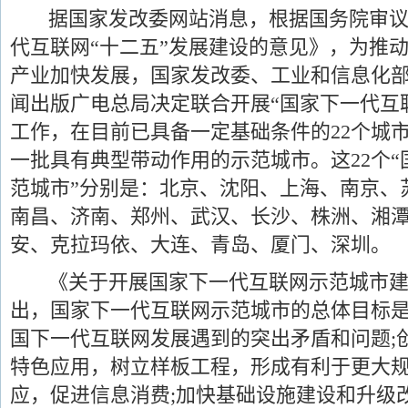
据国家发改委网站消息，根据国务院审议
代互联网“十二五”发展建设的意见》，为推
产业加快发展，国家发改委、工业和信息化
闻出版广电总局决定联合开展“国家下一代互
工作，在目前已具备一定基础条件的22个城
一批具有典型带动作用的示范城市。这22个
范城市”分别是：北京、沈阳、上海、南京、
南昌、济南、郑州、武汉、长沙、株洲、湘
安、克拉玛依、大连、青岛、厦门、深圳。
《关于开展国家下一代互联网示范城市建
出，国家下一代互联网示范城市的总体目标
国下一代互联网发展遇到的突出矛盾和问题;
特色应用，树立样板工程，形成有利于更大
应，促进信息消费;加快基础设施建设和升级