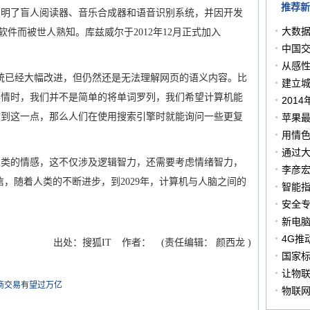
推荐新
了盲人阅读器、音乐合成器和语音识别系统，并因开发
大数据
eech)软件而被世人熟知。库兹威尔于2012年12月正式加入
中国交
从感
已经大幅改进，但仍然还是无法理解网页的语义内容。比
建立城
事情时，我们并不是简单的将单词罗列，我们希望计算机能
201
做到这一点，那么人们在使用搜索引擎时就能询问一些更复
苹果最
用情色
通过
的情感，这不仅涉及逻辑智力，还需要考虑情绪智力，
李彦
相信，随着人类的不断进步，到2029年，计算机与人脑之间的
智能指
安全
新电脑
4G推
出处：搜狐IT
作者：
(责任编辑： 颜西龙 )
国家
组的
让物联
电商交易有望过万亿
物联