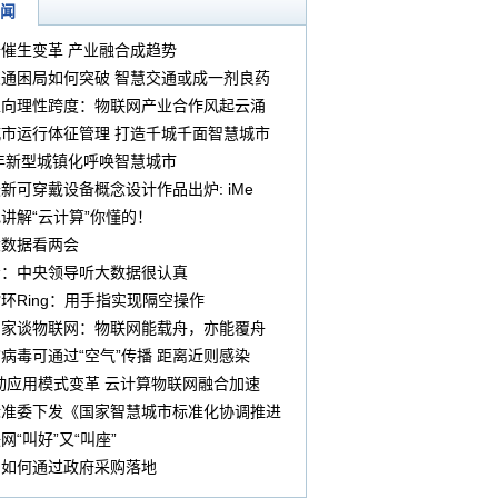
闻
催生变革 产业融合成趋势
通困局如何突破 智慧交通或成一剂良药
性向理性跨度：物联网产业合作风起云涌
市运行体征管理 打造千城千面智慧城市
4年新型城镇化呼唤智慧城市
新可穿戴设备概念设计作品出炉: iMe
讲解“云计算”你懂的！
大数据看两会
宏：中央领导听大数据很认真
环Ring：用手指实现隔空操作
专家谈物联网：物联网能载舟，亦能覆舟
病毒可通过“空气”传播 距离近则感染
动应用模式变革 云计算物联网融合加速
标准委下发《国家智慧城市标准化协调推进
通知》
网“叫好”又“叫座”
网如何通过政府采购落地