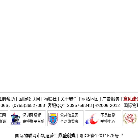
注册帮助
|
国际物联网
|
物联社
|
关于我们
|
网站地图
|
广告服务
|
意见建
366，(0755)36527388 客服QQ：
2395758348
| ©2006-2012
国际物
联网
深圳网络警
公共信息安
不良信息
络诚
察报警平台盟
全网络监察
举报中心
国际物联网市场运营：
鼎盛创媒
|
粤ICP备12011579号-2