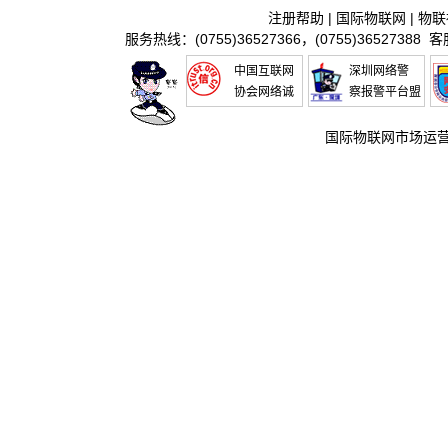
注册帮助
|
国际物联网
|
物联
服务热线：(0755)36527366，(0755)36527388 
中国互联网
深圳网络警
协会网络诚
察报警平台盟
信推进联盟
国际物联网市场运