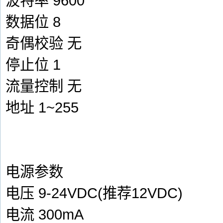
波特率 9600
数据位 8
奇偶校验 无
停止位 1
流量控制 无
地址 1~255
电源参数
电压 9-24VDC(推荐12VDC)
电流 300mA