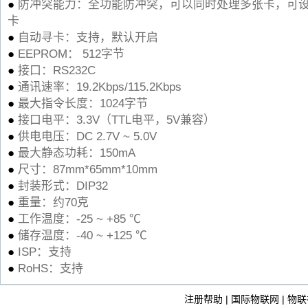
●
防冲突能力：全功能防冲突，可以同时处理多张卡，可
卡
●
自动寻卡：支持，默认开启
●
EEPROM： 512字节
●
接口：RS232C
●
通讯速率：19.2Kbps/115.2Kbps
●
最大指令长度：1024字节
●
接口电平：3.3V（TTL电平，5V兼容）
●
供电电压：DC 2.7V ~ 5.0V
●
最大静态功耗：150mA
●
尺寸：87mm*65mm*10mm
●
封装形式：DIP32
●
重量：约70克
●
工作温度：-25 ~ +85 ℃
●
储存温度：-40 ~ +125 ℃
●
ISP：支持
●
RoHS：支持
注册帮助
|
国际物联网
|
物联