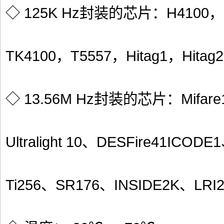
◇ 125K Hz封装的芯片：H4100，
TK4100，T5557，Hitag1，Hitag2
◇ 13.56M Hz封装的芯片：Mifare1
Ultralight 10、DESFire41ICO
Ti256、SR176、INSIDE2K、LRI