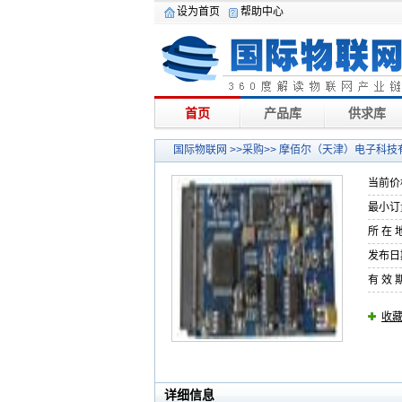
设为首页
帮助中心
首页
产品库
供求库
国际物联网
>>采购>> 摩佰尔（天津）电子科技
当前价格
最小订
所 在
发布日期
有 效 期
收
详细信息