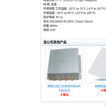
物理参数 尺 寸: 125(长) ×27(宽) ×4(高)mm
材 质: 皮革
环境参数 工作温度: -20°C to 75°C (-4°F to 167°F)
存储温度: -30°C to 85°C (-22°F to 185°F)
防护等级: IP-21
协议 ISO18000-6C(EPC Class1 Gen2)
容量 96bits
频段 UHF
该公司其他产品
带网口四口分体读写机WR-
双频段复
3400D/N
￥面
￥面议