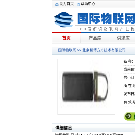
设为首页
帮助中心
首页
产品库
供求库
国际物联网
>> 北京智博方舟技术有限公司
名 称
当前价
最小订
所 在 
发布日期
有 效 期
详细信息