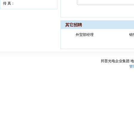
传 真：
其它招聘
外贸部经理
销
邦普光电企业集团 
管